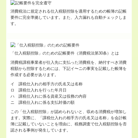
消費税法に規定される仕入税額控除を適用するための帳簿の記帳
要件に完全準拠しています。また、入力漏れも自動チェックしま
す。
「仕入税額控除」のための記帳要件（消費税法第30条）とは
消費税課税事業者が仕入先に支払った消費税を、納付すべき消費
税額から控除するためには、下記イ〜ニの事実を記載した帳簿を
作成する必要があります。
イ 課税仕入れの相手方の氏名又は名称
ロ 課税仕入れを行った年月日
ハ 課税仕入れに係る資産又は役務の内容
ニ 課税仕入れに係る支払対価の額
この「仕入税額控除」が認められないと、収める消費税が増加し
ます。実際に、「課税仕入れの相手方の氏名又は名称」を会計帳
簿に記載していないことを理由に、税務調査で仕入税額控除を否
認される事例が発生しています。