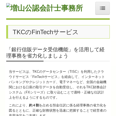
ホーム
TKCのFinTechサービス
営業日のご案内
採用情報
「銀行信販データ受信機能」を活用して経
お知らせ
理事務を省力化しましょう
２０２６年の抱負
当サービスは、TKCのデータセンター（TISC）を利用したクラ
ウドサービス「FinTechサービス」を経由して、インターネット
事務所紹介
バンキングやクレジットカード、電子マネーなど、全国の金融機
関における口座の取引データを自動受信し、それをTKC財務会計
経営理念
システム（FXシリーズ）に取り込むことで適時・正確な仕訳計
上を行えるようにするものです。
業務案内
これにより、
約４割
を占める預金仕訳に係る経理事務の省力化を
交通案内
図るとともに、正確な財務状態を迅速に把握することで経営者の
意思決定をご支援します。